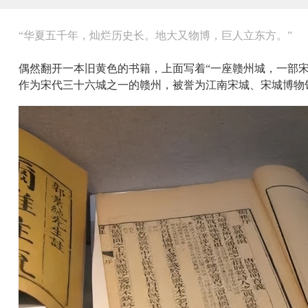
“华夏五千年，灿烂历史长。地大又物博，巨人立东方。”
偶然翻开一本旧黄色的书籍，上面写着“一座赣州城，一部宋
作为宋代三十六城之一的赣州，被誉为江南宋城、宋城博物