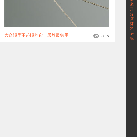
来
开
分
店
赚
私
房
大众眼里不起眼的它，居然最实用
2715
钱