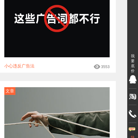
我
要
小心违反广告法
底
3553
价
文章
快